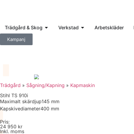
Trädgård & Skog
Verkstad
Arbetskläder
Kampanj
Trädgård
»
Sågning/Kapning
»
Kapmaskin
Stihl TS 910i
Maximalt skärdjup
145 mm
Kapskivediameter
400 mm
Pris:
24 950 kr
Inkl. moms