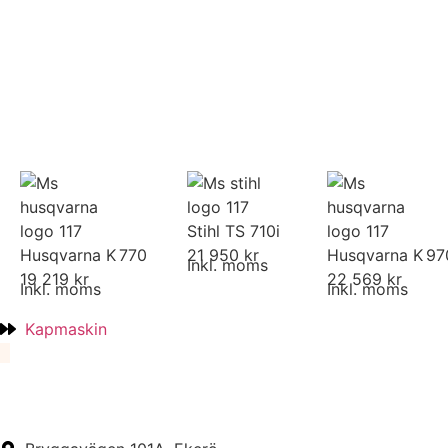
Stihl TS 710i
Husqvarna K 770
21 950 kr
Husqvarna K 9
Inkl. moms
19 219 kr
22 569 kr
Inkl. moms
Inkl. moms
Kapmaskin