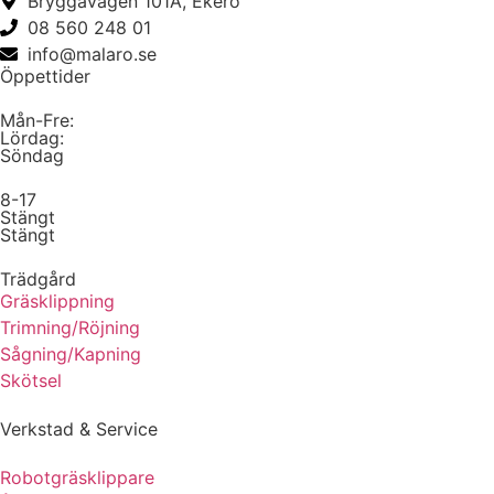
Bryggavägen 101A, Ekerö
08 560 248 01
info@malaro.se
Öppettider
Mån-Fre:
Lördag:
Söndag
8-17
Stängt
Stängt
Trädgård
Gräsklippning
Trimning/Röjning
Sågning/Kapning
Skötsel
Verkstad & Service
Robotgräsklippare