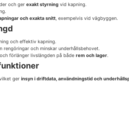
der och ger
exakt styrning
vid kapning.
ng.
apningar och exakta snitt
, exempelvis vid vägbyggen.
ängd
ing och effektiv kapning.
an rengöringar och minskar underhållsbehovet.
och förlänger livslängden på både
rem och lager
.
funktioner
 vilket ger
insyn i driftdata, användningstid och underhållsp