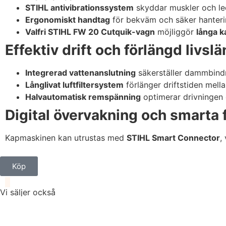
STIHL antivibrationssystem
skyddar muskler och le
Ergonomiskt handtag
för bekväm och säker hanteri
Valfri STIHL FW 20 Cutquik-vagn
möjliggör
långa k
Effektiv drift och förlängd livsl
Integrerad vattenanslutning
säkerställer dammbindn
Långlivat luftfiltersystem
förlänger driftstiden mell
Halvautomatisk remspänning
optimerar drivningen 
Digital övervakning och smarta 
Kapmaskinen kan utrustas med
STIHL Smart Connector
,
Köp
Vi säljer också