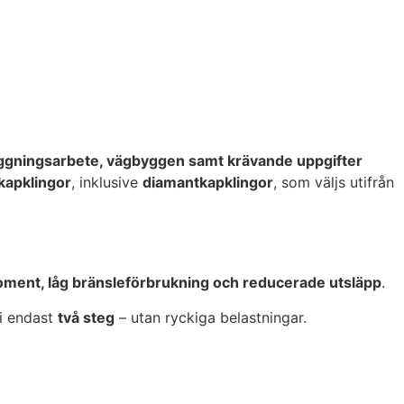
äggningsarbete, vägbyggen samt krävande uppgifter
kapklingor
, inklusive
diamantkapklingor
, som väljs utifrån
ment, låg bränsleförbrukning och reducerade utsläpp
.
 i endast
två steg
– utan ryckiga belastningar.