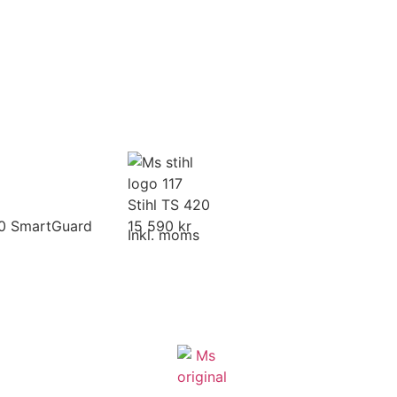
Stihl TS 420
70 SmartGuard
15 590 kr
Inkl. moms