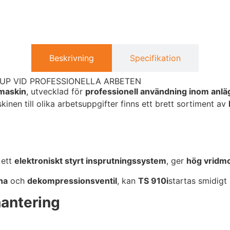
Beskrivning
Specifikation
UP VID PROFESSIONELLA ARBETEN
maskin
, utvecklad för
professionell användning inom anl
kinen till olika arbetsuppgifter finns ett brett sortiment av
 ett
elektroniskt styrt insprutningssystem
, ger
hög vridmo
ina
och
dekompressionsventil
, kan
TS 910i
startas smidigt
hantering