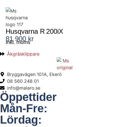
Husqvarna R 200iX
81 900 kr
Inkl. moms
Åkgräsklippare
Bryggavägen 101A, Ekerö
08 560 248 01
info@malaro.se
Öppettider
Mån-Fre:
Lördag: