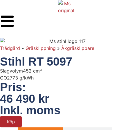
Trädgård
»
Gräsklippning
»
Åkgräsklippare
Stihl RT 5097
Slagvolym
452 cm³
CO2
773 g/kWh
Pris:
46 490 kr
Inkl. moms
Köp