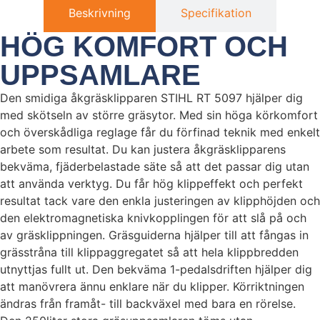
Beskrivning
Specifikation
HÖG KOMFORT OCH
UPPSAMLARE
Den smidiga åkgräsklipparen STIHL RT 5097 hjälper dig
med skötseln av större gräsytor. Med sin höga körkomfort
och överskådliga reglage får du förfinad teknik med enkelt
arbete som resultat. Du kan justera åkgräsklipparens
bekväma, fjäderbelastade säte så att det passar dig utan
att använda verktyg. Du får hög klippeffekt och perfekt
resultat tack vare den enkla justeringen av klipphöjden och
den elektromagnetiska knivkopplingen för att slå på och
av gräsklippningen. Gräsguiderna hjälper till att fångas in
grässtråna till klippaggregatet så att hela klippbredden
utnyttjas fullt ut. Den bekväma 1-pedalsdriften hjälper dig
att manövrera ännu enklare när du klipper. Körriktningen
ändras från framåt- till backväxel med bara en rörelse.