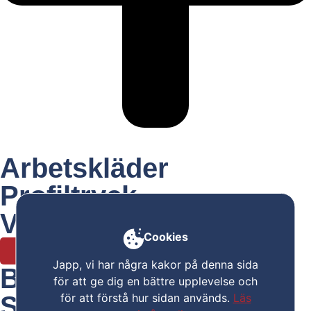
Arbetskläder
Profiltryck
Vår butik
Cookies
Kampanjpriser
Japp, vi har några kakor på denna sida
Bra val!
för att ge dig en bättre upplevelse och
för att förstå hur sidan används.
Läs
Stihl RT 5097 är grym.