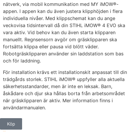
nätverk, via mobil kommunikation med MY iMOW®-
appen. I appen kan du även justera klipphöjden i flera
individuella nivåer. Med klippschemat kan du ange
veckovisa tidsintervall då din STIHL iMOW® 4 EVO ska
vara aktiv. Vid behov kan du även starta klipparen
manuellt. Regnsensorn avgör om gräsklipparen ska
fortsätta klippa eller pausa vid blött väder.
Robotgräsklipparen använder sin laddstation som bas
och för laddning.
För installation krävs ett installationskit anpassat till din
trädgårds storlek. STIHL iMOW® uppfyller alla aktuella
säkerhetsstandarder, men är inte en leksak. Barn,
åskådare och djur ska hållas borta från arbetsområdet
när gräsklipparen är aktiv. Mer information finns i
användarmanualen.
Köp