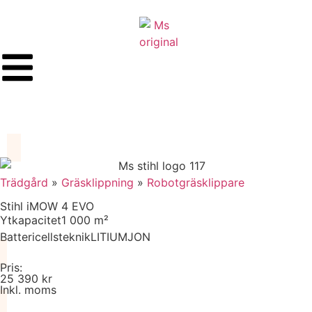
Trädgård
»
Gräsklippning
»
Robotgräsklippare
Stihl iMOW 4 EVO
Ytkapacitet
1 000 m²
Battericellsteknik
LITIUMJON
Pris:
25 390 kr
Inkl. moms