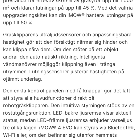
prestanda för effektiv skötsel av gräsytor upp till 1 000
m² och klarar lutningar på upp till 45 %. Med det valfria
uppgraderingskitet kan din iMOW® hantera lutningar på
upp till 50 %.
Gräsklipparens ultraljudssensorer och anpassningsbara
hastighet gör att den försiktigt närmar sig hinder och
kan klippa nära dem. Om den stöter på ett objekt
ändrar den automatiskt riktning. Intelligenta
vändmanövrer möjliggör klippning även i trånga
utrymmen. Lutningssensorer justerar hastigheten på
ojämnt underlag.
Den enkla kontrollpanelen med få knappar gör det lätt
att styra alla huvudfunktioner direkt på
robotgräsklipparen. Den intuitiva styrningen stöds av en
röstutgångsfunktion. LED-bakre ljusremsa visar aktuell
status, medan LED-främre ljusremsa erbjuder varselljus i
tre olika lägen. iMOW® 4 EVO kan styras via Bluetooth®,
Wi-Fi eller, om den befinner sig utanför hemmets