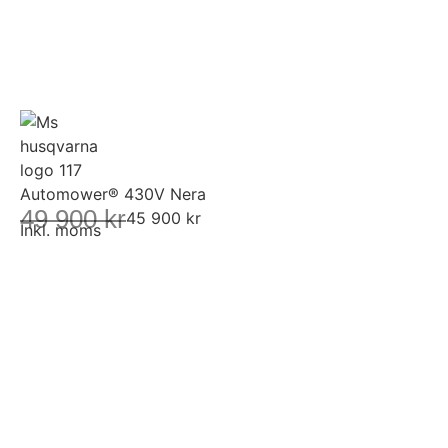
Automower® 430V Nera
49 900 kr
45 900 kr
Inkl. moms