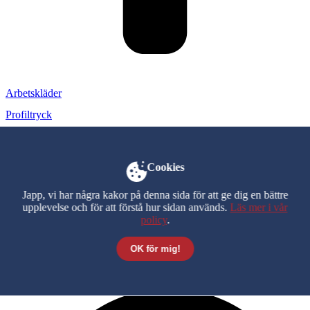
Arbetskläder
Profiltryck
Vår butik
Kampanjpriser
Cookies
Bra val!
Japp, vi har några kakor på denna sida för att ge dig en bättre
Husqvarna RC 320Ts AWD är grym.
upplevelse och för att förstå hur sidan används.
Läs mer i vår
policy
.
Vi säljer alla våra maskiner på plats i butiken.
Kontakta oss direkt så är den snart din.
OK för mig!
Vi säljer alla våra maskiner på plats i butiken. Kontakta oss direkt så
är den snart din.