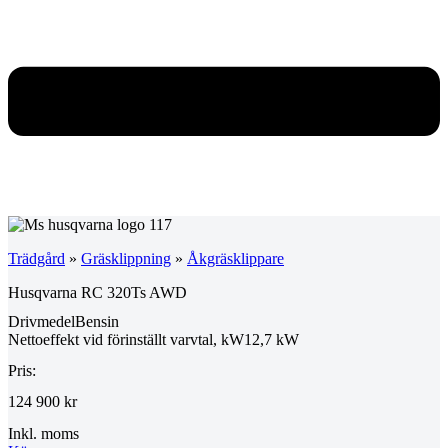
Trädgård
»
Gräsklippning
»
Åkgräsklippare
Husqvarna RC 320Ts AWD
Drivmedel
Bensin
Nettoeffekt vid förinställt varvtal, kW
12,7 kW
Pris:
124 900 kr
Inkl. moms