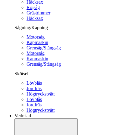
Häcksax
Röjsåg
Grästrimmer
Häcksax
Sågning/Kapning
Motorsåg
Kapmaskin
Grensåg/Stångsåg
Motorsåg
Kapmaskin
Grensåg/Stångsåg
Skötsel
Lövblås
Jordfräs
Högtryckstvätt
Lövblås
Jordfräs
Högtryckstvätt
Verkstad