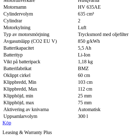
Motortillverkare
Husqvarna
Motornamn
HV 635AE
Cylindervolym
635 cm³
Cylindrar
2
Motorkylning
Luft
Typ av motorsmörjning
Trycksmord med oljefilter
Avgasutsläpp (CO2 EU V)
850 g/kWh
Batterikapacitet
5,5 Ah
Batterityp
Li-Ion
Vikt på batteripack
1,18 kg
Batterifabrikat
BMZ
Oklippt cirkel
60 cm
Klippbredd, Min
103 cm
Klippbredd, Max
112 cm
Klipphöjd, min
25 mm
Klipphöjd, max
75 mm
Aktivering av knivarna
Automatisk
Uppsamlarvolym
300 l
Köp
Leasing & Warranty Plus