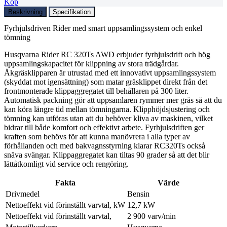
Köp
Beskrivning
Specifikation
Fyrhjulsdriven Rider med smart uppsamlingssystem och enkel
tömning
Husqvarna Rider RC 320Ts AWD erbjuder fyrhjulsdrift och hög
uppsamlingskapacitet för klippning av stora trädgårdar.
Åkgräsklipparen är utrustad med ett innovativt uppsamlingssystem
(skyddat mot igensättning) som matar gräsklippet direkt från det
frontmonterade klippaggregatet till behållaren på 300 liter.
Automatisk packning gör att uppsamlaren rymmer mer gräs så att du
kan köra längre tid mellan tömningarna. Klipphöjdsjustering och
tömning kan utföras utan att du behöver kliva av maskinen, vilket
bidrar till både komfort och effektivt arbete. Fyrhjulsdriften ger
kraften som behövs för att kunna manövrera i alla typer av
förhållanden och med bakvagnsstyrning klarar RC320Ts också
snäva svängar. Klippaggregatet kan tiltas 90 grader så att det blir
lättåtkomligt vid service och rengöring.
Fakta
Värde
Drivmedel
Bensin
Nettoeffekt vid förinställt varvtal, kW
12,7 kW
Nettoeffekt vid förinställt varvtal,
2 900 varv/min