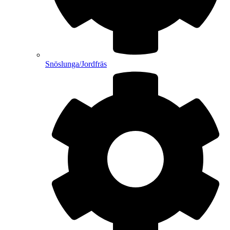
Snöslunga/Jordfräs