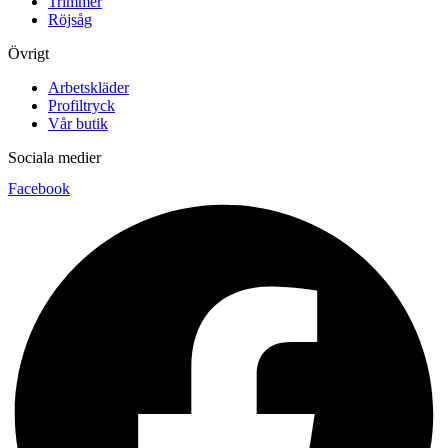
Trimmer
Röjsåg
Övrigt
Arbetskläder
Profiltryck
Vår butik
Sociala medier
Facebook