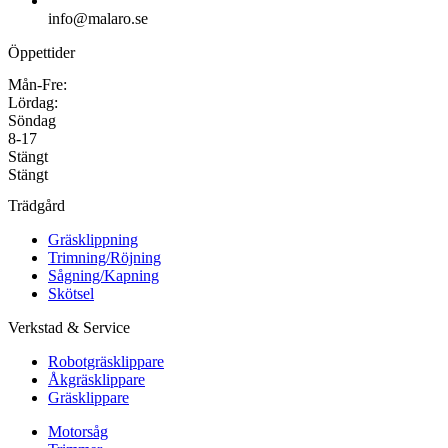
info@malaro.se
Öppettider
Mån-Fre:
Lördag:
Söndag
8-17
Stängt
Stängt
Trädgård
Gräsklippning
Trimning/Röjning
Sågning/Kapning
Skötsel
Verkstad & Service
Robotgräsklippare
Åkgräsklippare
Gräsklippare
Motorsåg