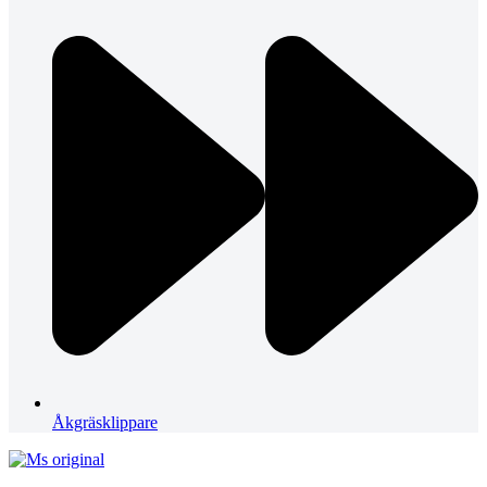
Åkgräsklippare