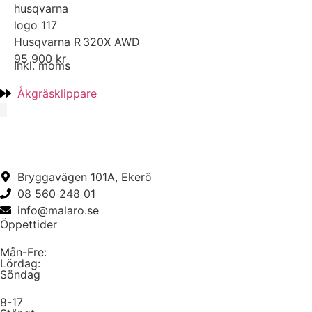
Husqvarna R 320X AWD
95 900 kr
Inkl. moms
Åkgräsklippare
Bryggavägen 101A, Ekerö
08 560 248 01
info@malaro.se
Öppettider
Mån-Fre:
Lördag:
Söndag
8-17