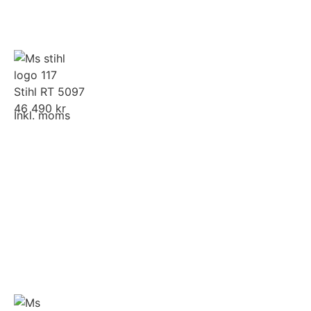
Stihl RT 5097
46 490 kr
Inkl. moms