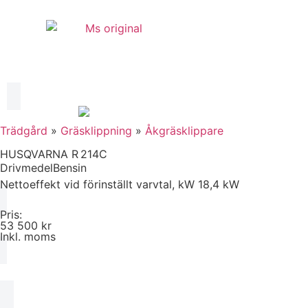
Trädgård & Skog
Verk
Trädgård
»
Gräsklippning
»
Åkgräsklippare
HUSQVARNA R 214C
Drivmedel
Bensin
Nettoeffekt vid förinställt varvtal, kW 1
8,4 kW
Pris:
53 500 kr
Inkl. moms
Köp