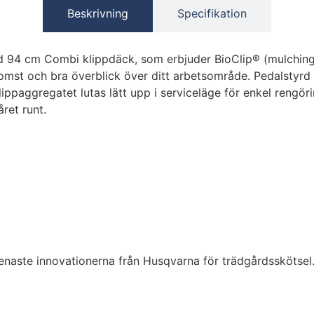
Beskrivning
Specifikation
d 94 cm Combi klippdäck, som erbjuder BioClip® (mulching
st och bra överblick över ditt arbetsområde. Pedalstyrd h
ippaggregatet lutas lätt upp i serviceläge för enkel rengör
ret runt.
e senaste innovationerna från Husqvarna för trädgårdsskötsel. 