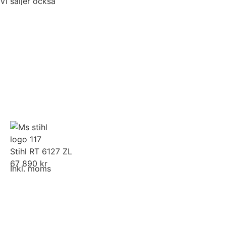
Vi säljer också
Stihl RT 6127 ZL
67 890 kr
Inkl. moms