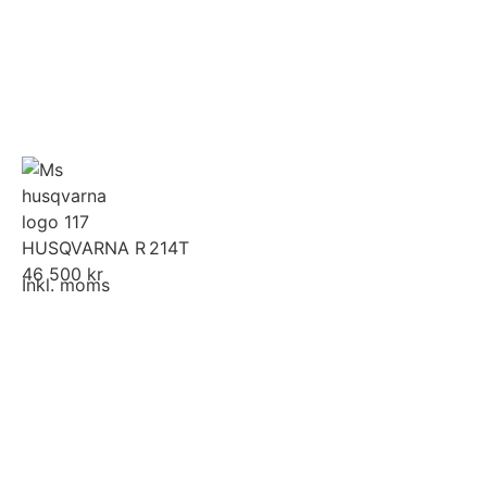
HUSQVARNA R 214T
46 500 kr
Inkl. moms