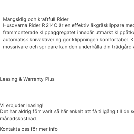
Mångsidig och kraftfull Rider
Husqvarna Rider R 214C är en effektiv åkgräsklippare me
frammonterade klippaggregatet innebär utmärkt klippåtkom
automatisk knivaktivering gör klippningen komfortabel. Kl
mossrivare och spridare kan den underhålla din trädgård å
Köp
Leasing & Warranty Plus
Vi erbjuder leasing!
Det har aldrig förr varit så här enkelt att få tillgång till d
månadskostnad.
Kontakta oss för mer info