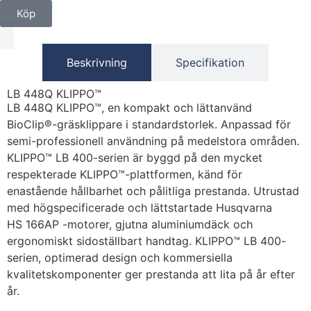
Köp
Beskrivning
Specifikation
LB 448Q KLIPPO™
LB 448Q KLIPPO™, en kompakt och lättanvänd
BioClip®-gräsklippare i standardstorlek. Anpassad för
semi-professionell användning på medelstora områden.
KLIPPO™ LB 400-serien är byggd på den mycket
respekterade KLIPPO™-plattformen, känd för
enastående hållbarhet och pålitliga prestanda. Utrustad
med högspecificerade och lättstartade Husqvarna
HS 166AP -motorer, gjutna aluminiumdäck och
ergonomiskt sidoställbart handtag. KLIPPO™ LB 400-
serien, optimerad design och kommersiella
kvalitetskomponenter ger prestanda att lita på år efter
år.