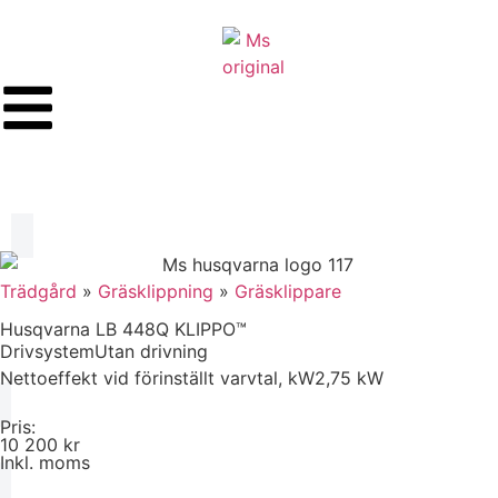
Trädgård
»
Gräsklippning
»
Gräsklippare
Husqvarna LB 448Q KLIPPO™
Drivsystem
Utan drivning
Nettoeffekt vid förinställt varvtal, kW
2,75 kW
Pris:
10 200 kr
Inkl. moms