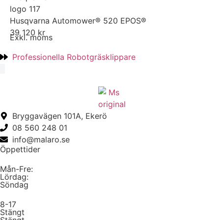
Husqvarna Automower® 520 EPOS®
39 120 kr
Exkl. moms
Professionella Robotgräsklippare
Bryggavägen 101A, Ekerö
08 560 248 01
info@malaro.se
Öppettider
Mån-Fre:
Lördag:
Söndag
8-17
Stängt
Stängt