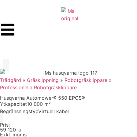
Trädgård
»
Gräsklippning
»
Robotgräsklippare
»
Professionella Robotgräsklippare
Husqvarna Automower® 550 EPOS®
Ytkapacitet
10 000 m²
Begränsningstyp
Virtuell kabel
Pris:
59 120 kr
Exkl. moms