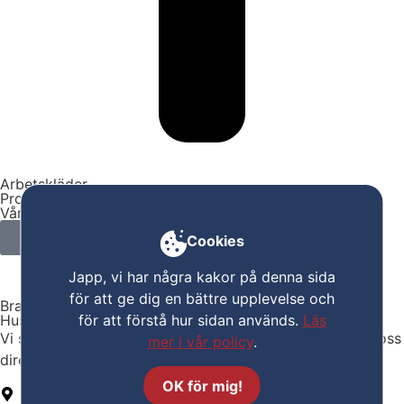
Arbetskläder
Profiltryck
Vår butik
Kampanjpriser
Cookies
Japp, vi har några kakor på denna sida
för att ge dig en bättre upplevelse och
Bra val!
Husqvarna Automower® 550 EPOS® är grym.
för att förstå hur sidan används.
Läs
Vi säljer alla våra maskiner på plats i butiken. Kontakta oss
mer i vår policy
.
direkt så är den snart din.
OK för mig!
Bryggavägen 101A, Ekerö