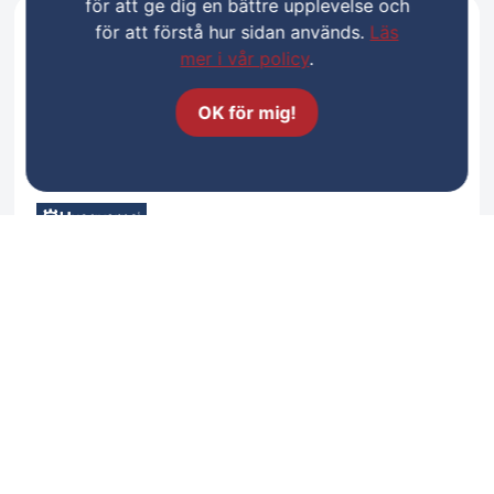
för att ge dig en bättre upplevelse och
för att förstå hur sidan används.
Läs
mer i vår policy
.
OK för mig!
Husqvarna Automower® 550 EPOS®
59 120 kr
Exkl. moms