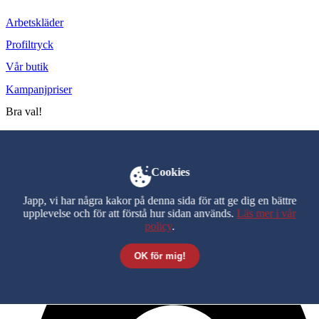
Arbetskläder
Profiltryck
Vår butik
Kampanjpriser
Bra val!
Husqvarna Aspire™ P5 – med batteri och laddare är grym.
Vi säljer alla våra maskiner på plats i butiken.
Kontakta oss direkt så är den snart din.
Cookies
Vi säljer alla våra maskiner på plats i butiken. Kontakta oss direkt så
Japp, vi har några kakor på denna sida för att ge dig en bättre
är den snart din.
upplevelse och för att förstå hur sidan används.
Läs mer i vår
policy
.
OK för mig!