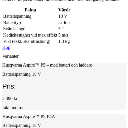
Fakta
Värde
Batterispänning
18 V
Batterityp
Li-Ion
Svärdslängd
5 "
Kedjehastighet vid max effekt
5 m/s
Vikt (exkl. skärutrustning)
1,3 kg
Köp
Varianter
Husqvarna Aspire™ P5 – med batteri och laddare
Batterispänning
18 V
Pris:
2 390 kr
Inkl. moms
Husqvarna Aspire™ P5-P4A
Batterispänning
18 V