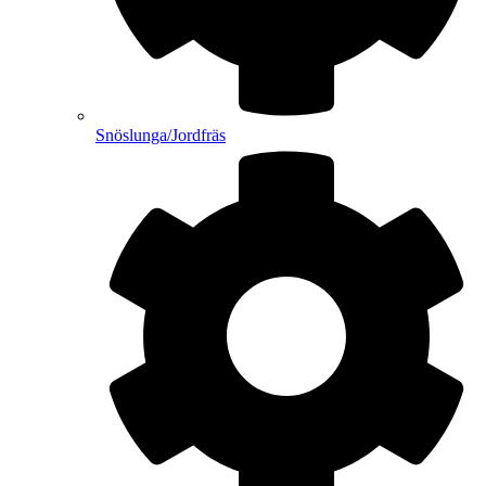
Snöslunga/Jordfräs