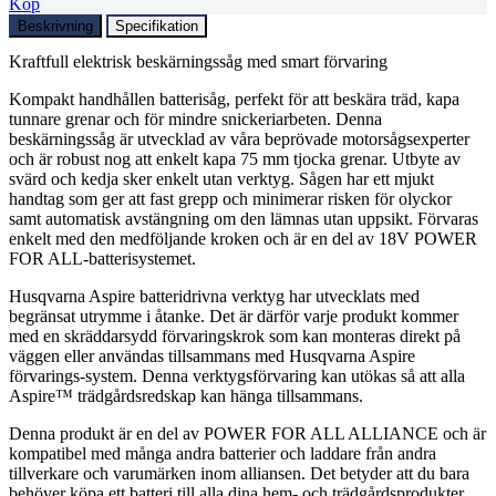
Köp
Beskrivning
Specifikation
Kraftfull elektrisk beskärningssåg med smart förvaring
Kompakt handhållen batterisåg, perfekt för att beskära träd, kapa
tunnare grenar och för mindre snickeriarbeten. Denna
beskärningssåg är utvecklad av våra beprövade motorsågsexperter
och är robust nog att enkelt kapa 75 mm tjocka grenar. Utbyte av
svärd och kedja sker enkelt utan verktyg. Sågen har ett mjukt
handtag som ger att fast grepp och minimerar risken för olyckor
samt automatisk avstängning om den lämnas utan uppsikt. Förvaras
enkelt med den medföljande kroken och är en del av 18V POWER
FOR ALL-batterisystemet.
Husqvarna Aspire batteridrivna verktyg har utvecklats med
begränsat utrymme i åtanke. Det är därför varje produkt kommer
med en skräddarsydd förvaringskrok som kan monteras direkt på
väggen eller användas tillsammans med Husqvarna Aspire
förvarings-system. Denna verktygsförvaring kan utökas så att alla
Aspire™ trädgårdsredskap kan hänga tillsammans.
Denna produkt är en del av POWER FOR ALL ALLIANCE och är
kompatibel med många andra batterier och laddare från andra
tillverkare och varumärken inom alliansen. Det betyder att du bara
behöver köpa ett batteri till alla dina hem- och trädgårdsprodukter.