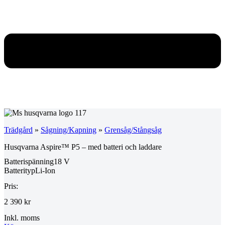
Trädgård
»
Sågning/Kapning
»
Grensåg/Stångsåg
Husqvarna Aspire™ P5 – med batteri och laddare
Batterispänning
18 V
Batterityp
Li-Ion
Pris:
2 390 kr
Inkl. moms