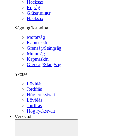
Häcksax
Röjsåg
Grästrimmer
Häcksax
Sågning/Kapning
Motorsåg
Kapmaskin
Grensåg/Stångsåg
Motorsåg
Kapmaskin
Grensåg/Stångsåg
Skötsel
Lövblås
Jordfräs
Högtryckstvätt
Lövblås
Jordfräs
Högtryckstvätt
Verkstad