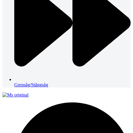
Grensåg/Stångsåg