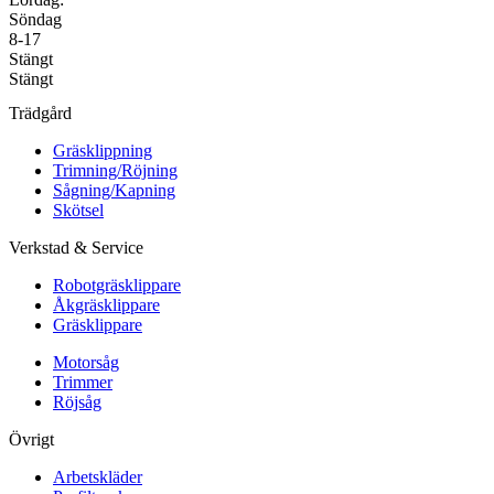
Söndag
8-17
Stängt
Stängt
Trädgård
Gräsklippning
Trimning/Röjning
Sågning/Kapning
Skötsel
Verkstad & Service
Robotgräsklippare
Åkgräsklippare
Gräsklippare
Motorsåg
Trimmer
Röjsåg
Övrigt
Arbetskläder