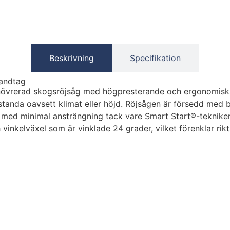
Beskrivning
Specifikation
andtag
övrerad skogsröjsåg med högpresterande och ergonomiska l
standa oavsett klimat eller höjd. Röjsågen är försedd me
bb med minimal ansträngning tack vare Smart Start®-tekni
 vinkelväxel som är vinklade 24 grader, vilket förenklar rik