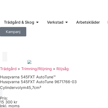
Trädgård & Skog
Verkstad
Arbetskläder
Kampanj
Trädgård
»
Trimning/Röjning
»
Röjsåg
Husqvarna 545FXT AutoTune™
Husqvarna 545FXT AutoTune
9671766-03
Cylindervolym
45,7cm³
Pris:
15 300 kr
Inkl. moms