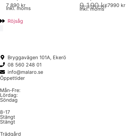
9 190 kr
7 890 kr
7990 kr
Inkl. moms
Inkl. moms
Röjsåg
Bryggavägen 101A, Ekerö
08 560 248 01
info@malaro.se
Öppettider
Mån-Fre:
Lördag:
Söndag
8-17
Stängt
Stängt
Trädgård