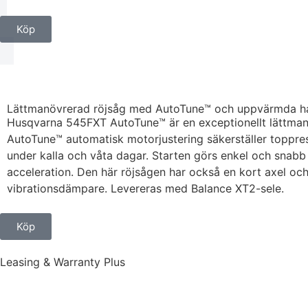
Köp
Lättmanövrerad röjsåg med AutoTune™ och uppvärmda h
Husqvarna 545FXT AutoTune™ är en exceptionellt lättman
AutoTune™ automatisk motorjustering säkerställer toppre
under kalla och våta dagar. Starten görs enkel och sna
acceleration. Den här röjsågen har också en kort axel och
vibrationsdämpare. Levereras med Balance XT2-sele.
Köp
Leasing & Warranty Plus