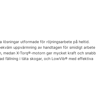
ösningar utformade för röjningsarbete på heltid.
d bekväm uppvärmning av handtagen för smidigt arbete
ken, medan X-Torq®-motorn ger mycket kraft och snabb
tad fällning i täta skogar, och LowVib® med effektiva