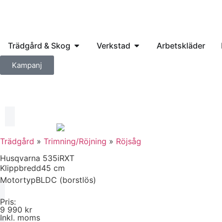
Trädgård & Skog
Verkstad
Arbetskläder
Kampanj
Trädgård
»
Trimning/Röjning
»
Röjsåg
Husqvarna 535iRXT
Klippbredd
45 cm
Motortyp
BLDC (borstlös)
Pris:
9 990 kr
Inkl. moms