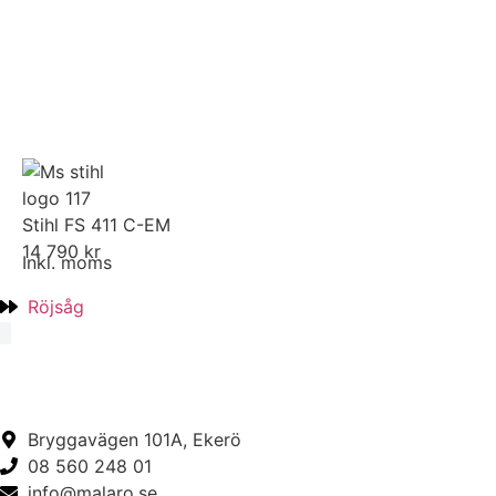
Stihl FS 411 C-EM
14 790 kr
Inkl. moms
Röjsåg
Bryggavägen 101A, Ekerö
08 560 248 01
info@malaro.se