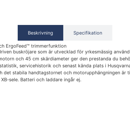
Beskrivning
Specifikation
och ErgoFeed™ trimmerfunktion
iven buskröjare som är utvecklad för yrkesmässig användnin
torn och 45 cm skärdiameter ger den prestanda du behöver 
statistik, servicehistorik och senast kända plats i Husqvar
ch det stabila handtagstornet och motorupphängningen är 
-sele. Batteri och laddare ingår ej.