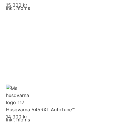
15 300 kr
Inkl. moms
Husqvarna 545RXT AutoTune™
14 900 kr
Inkl. moms