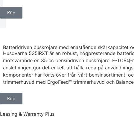
Köp
Batteridriven buskröjare med enastående skärkapacitet 
Husqvarna 535iRXT är en robust, högpresterande batteridr
motsvarande en 35 cc bensindriven buskröjare. E-TORQ-mo
anslutningen gör det enkelt att hålla reda på användnings
komponenter har förts över från vårt bensinsortiment, o
trimmerhuvud med ErgoFeed™ trimmerhuvud och Balance XB
Köp
Leasing & Warranty Plus