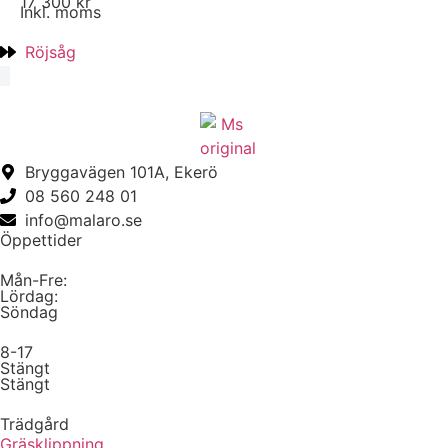
17 300 kr
Inkl. moms
Röjsåg
Bryggavägen 101A, Ekerö
08 560 248 01
info@malaro.se
Öppettider
Mån-Fre:
Lördag:
Söndag
8-17
Stängt
Stängt
Trädgård
Gräsklippning