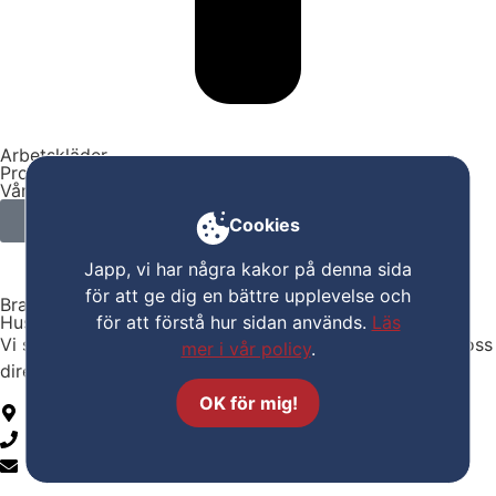
Arbetskläder
Profiltryck
Vår butik
Kampanjpriser
Cookies
Japp, vi har några kakor på denna sida
för att ge dig en bättre upplevelse och
Bra val!
Husqvarna 520iRX är grym.
för att förstå hur sidan används.
Läs
Vi säljer alla våra maskiner på plats i butiken. Kontakta oss
mer i vår policy
.
direkt så är den snart din.
OK för mig!
Bryggavägen 101A, Ekerö
08 560 248 01
info@malaro.se