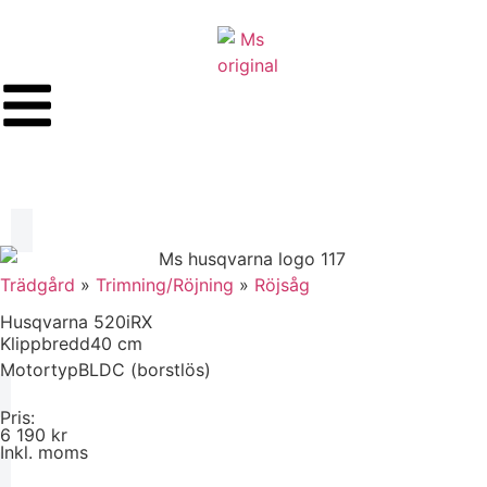
Trädgård
»
Trimning/Röjning
»
Röjsåg
Husqvarna 520iRX
Klippbredd
40 cm
Motortyp
BLDC (borstlös)
Pris:
6 190 kr
Inkl. moms