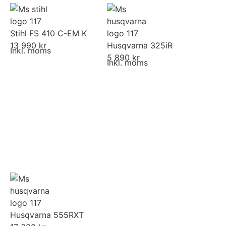
Stihl FS 410 C-EM K
13 990 kr
Husqvarna 325iR​
Inkl. moms
5 890 kr
Inkl. moms
Husqvarna 555RXT