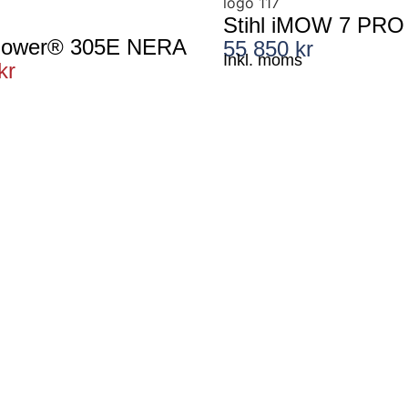
Stihl iMOW 7 PRO
mower® 305E NERA
55 850 kr
Inkl. moms
kr