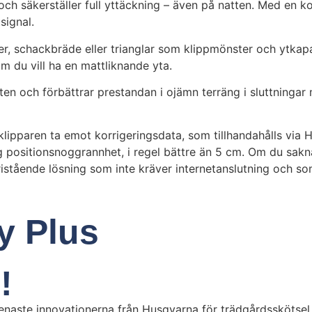
r och säkerställer full yttäckning – även på natten. Med en k
signal.
r, schackbräde eller trianglar som klippmönster och ytkapac
 du vill ha en mattliknande yta.
 och förbättrar prestandan i ojämn terräng i sluttningar m
klipparen ta emot korrigeringsdata, som tillhandahålls via
g positionsnoggrannhet, i regel bättre än 5 cm. Om du sakn
fristående lösning som inte kräver internetanslutning och 
y Plus
!
e senaste innovationerna från Husqvarna för trädgårdsskötsel. 