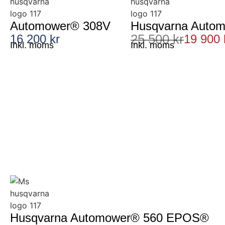
Automower® 308V
Husqvarna Auto
25 500 kr
16 200 kr
19 900 
Inkl. moms
Inkl. moms
Husqvarna Automower® 560 EPOS®