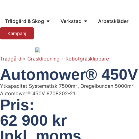
Trädgård & Skog
Verkstad
Arbetskläder
Kampanj
Trädgård
»
Gräsklippning
»
Robotgräsklippare
Automower® 450V
Ytkapacitet
Systematisk 7500m², Oregelbunden 5000m²
Automower® 450V
9708202-21
Pris:
62 900 kr
Inkl. moms