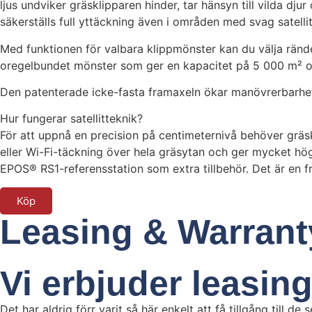
ljus undviker gräsklipparen hinder, tar hänsyn till vilda dju
säkerställs full yttäckning även i områden med svag satellit
Med funktionen för valbara klippmönster kan du välja rände
oregelbundet mönster som ger en kapacitet på 5 000 m² om
Den patenterade icke-fasta framaxeln ökar manövrerbarheten
Hur fungerar satellitteknik?
För att uppnå en precision på centimeternivå behöver gräs
eller Wi-Fi-täckning över hela gräsytan och ger mycket hö
EPOS® RS1-referensstation som extra tillbehör. Det är en 
Köp
Leasing & Warrant
Vi erbjuder leasing
Det har aldrig förr varit så här enkelt att få tillgång till d