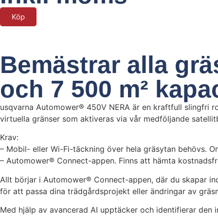
Köp
Bemästrar alla grä
och 7 500 m² kapac
usqvarna Automower® 450V NERA är en kraftfull slingfri ro
virtuella gränser som aktiveras via vår medföljande satellit
Krav:
– Mobil- eller Wi-Fi-täckning över hela gräsytan behövs.
– Automower® Connect-appen. Finns att hämta kostnadsfri
Allt börjar i Automower® Connect-appen, där du skapar ind
för att passa dina trädgårdsprojekt eller ändringar av grä
Med hjälp av avancerad AI upptäcker och identifierar den 