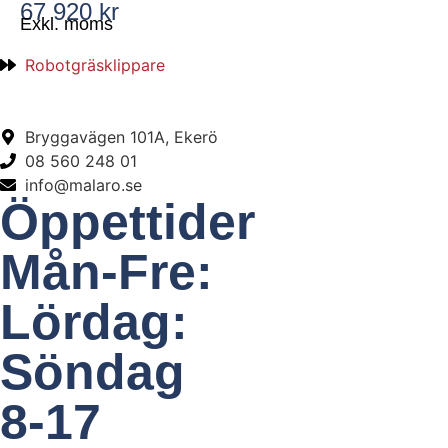
67 920 kr
Exkl. moms
Robotgräsklippare
Bryggavägen 101A, Ekerö
08 560 248 01
info@malaro.se
Öppettider
Mån-Fre:
Lördag:
Söndag
8-17