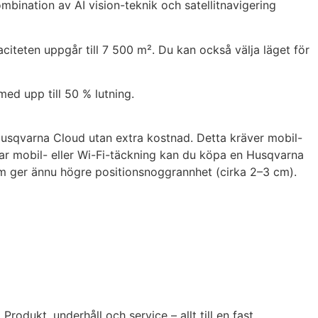
ombination av AI vision-teknik och satellitnavigering
iteten uppgår till 7 500 m². Du kan också välja läget för
ed upp till 50 % lutning.
 Husqvarna Cloud utan extra kostnad. Detta kräver mobil-
ar mobil- eller Wi-Fi-täckning kan du köpa en Husqvarna
som ger ännu högre positionsnoggrannhet (cirka 2–3 cm).
Produkt, underhåll och service – allt till en fast