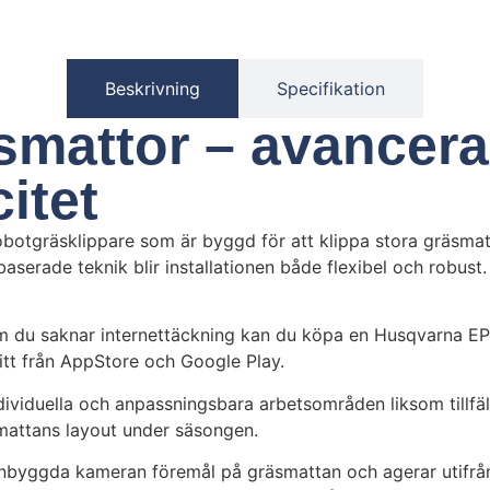
Beskrivning
Specifikation
smattor – avancera
itet
botgräsklippare som är byggd för att klippa stora gräsmat
baserade teknik blir installationen både flexibel och robust.
 Om du saknar internettäckning kan du köpa en Husqvarna E
tt från AppStore och Google Play.
ividuella och anpassningsbara arbetsområden liksom tillfäl
smattans layout under säsongen.
inbyggda kameran föremål på gräsmattan och agerar utifrån 