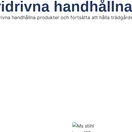
ridrivna handhålln
na handhållna produkter och fortsätta att hålla trädgården