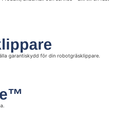
klippare
lla garantiskydd för din robotgräsklippare.
re™
a.